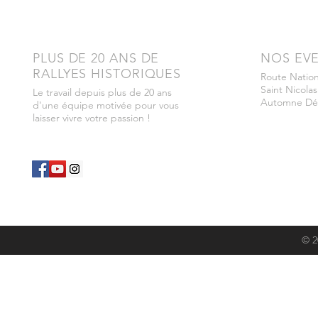
PLUS DE 20 ANS DE
NOS EV
RALLYES HISTORIQUES
Route Nation
Saint Nicolas
Le travail depuis plus de 20 ans
Automne Dé
d'une équipe motivée pour vous
laisser vivre votre passion !
© 2