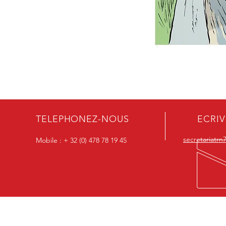
TELEPHONEZ-NOUS
ECRI
secretariatr
Mobile : + 32 (0) 478 78 19 45