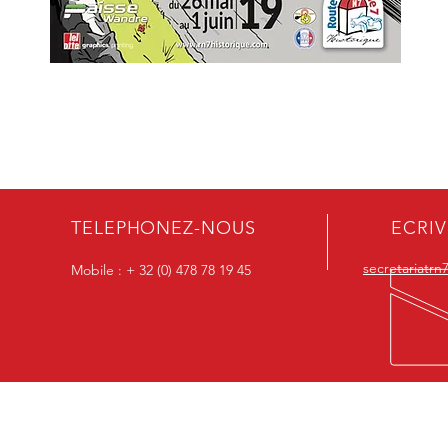
TELEPHONEZ-NOUS
ECRI
secretariatr
Mobile : + 32 (0) 478 78 19 45