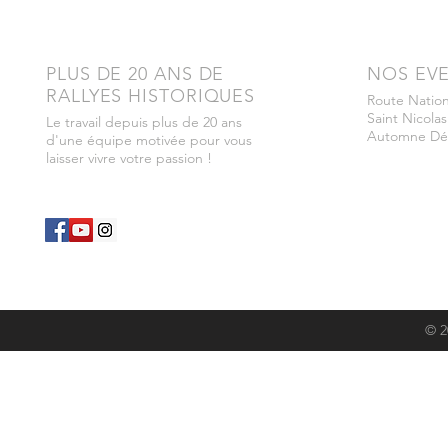
PLUS DE 20 ANS DE
NOS EV
RALLYES HISTORIQUES
Route Nation
Saint Nicolas
Le travail depuis plus de 20 ans
Automne Dé
d'une équipe motivée pour vous
laisser vivre votre passion !
© 2