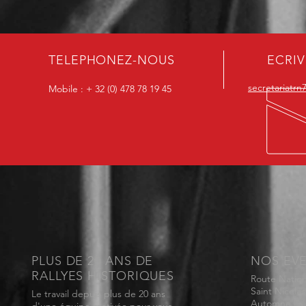
TELEPHONEZ-NOUS
ECRI
secretariatr
Mobile : + 32 (0) 478 78 19 45
PLUS DE 20 ANS DE
NOS EV
RALLYES HISTORIQUES
Route Nation
Saint Nicolas
Le travail depuis plus de 20 ans
Automne Dé