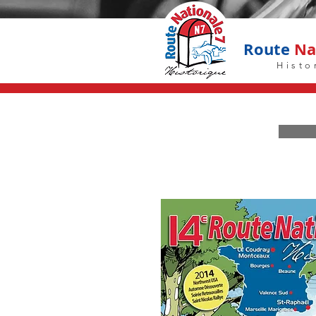
Route
Nat
Histo