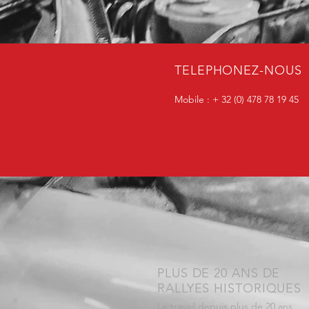
TELEPHONEZ-NOUS
Mobile : + 32 (0) 478 78 19 45
PLUS DE 20 ANS DE
RALLYES HISTORIQUES
Le travail depuis plus de 20 ans