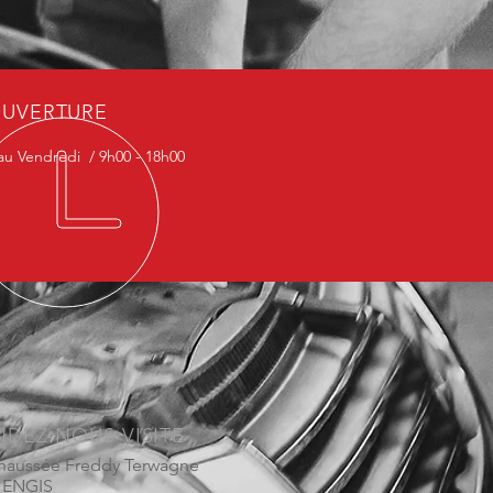
UVERTURE
au Vendredi / 9h00 - 18h00
NDEZ-NOUS VISITE
haussée Freddy Terwagne
0 ENGIS