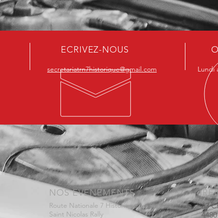
ECRIVEZ-NOUS
O
secretariatrn7historique@gmail.com
Lundi 
NOS EVENEMENTS
RE
Route Nationale 7 Historique
63 C
Saint Nicolas Rally
448